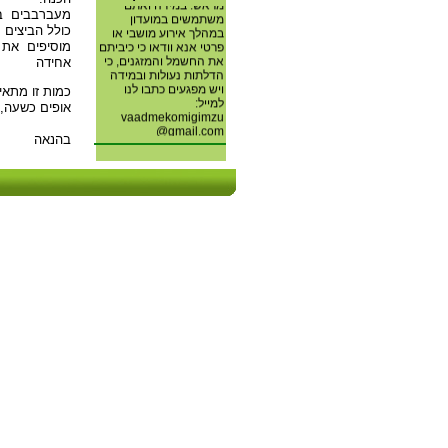
מראש. במידה ואתם
מעברבבים ב
משתמשים במועדון
במהלך אירוע מושבי או
כולל הביצים
פרטי אנא וודאו כי כיביתם
מוסיפים את
את החשמל והמזגנים, כי
אחידה
הדלתות נעולות ובמידה
ויש מפגעים כתבו לנו
כמות זו מתאי
למייל:
אופים כשעה, 
vaadmekomigimzu
@gmail.com
בהנאה
חברי ועדת מוגנות מושב
גימזו
איסוף תרופות שאינן עוד
בשימוש עבור ארגון
"חברים לרפואה" המסייע
לחולים נזקקים . האיסוף
ופרטים נוספים אצל ציפי
ברונפלד 0507881009.
תודה.
מספרי הטלפון לפתיחת
השערים באחריות חנוך
אורן לכל עדכון או שינוי
במספר הטלפון צרו קשר
בדוא"ל:
.
gimzo.gate@gmail.com