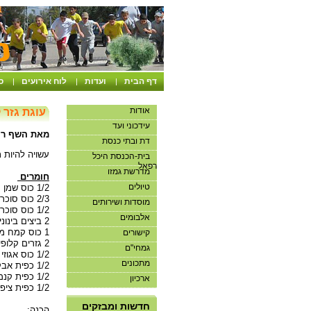
דף הבית
ועדות
לוח אירועים
ס
|
|
|
אודות
עוגת גזר 
עידכוני ועד
מאת השף רן 
דת ובתי כנסת
עשויה להיות 
בית-הכנסת היכל
רפאל
מדרשת גמזו
חומרים
טיולים
1/2 כוס שמן תירס או קנולה
2/3 כוס סוכר חום
מוסדות ושירותים
1/2 כוס סוכר לבן
אלבומים
2 ביצים בינוניות (אין צורך להפריד)
1 כוס קמח מלא
קישורים
2 גזרים קלופים ומגוררים
גמחי"ם
1/2 כוס אגוזי מלך קצוצים (אפשר בלי)
מתכונים
1/2 כפית אבקת אפיה
1/2 כפית קנמון טחון
ארכיון
1/2 כפית ציפורן טחונה
אנו מבקשים שלא להיכנס
למועדון ללא תיאום
חדשות ומבזקים
הכנה: