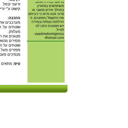
מראש. במידה ואתם
זרעוני קימל
משתמשים במועדון
קישוט ע"י זר
במהלך אירוע מושבי או
פרטי אנא וודאו כי כיביתם
את החשמל והמזגנים, כי
ההכנה:
הדלתות נעולות ובמידה
מערבבים את 
ויש מפגעים כתבו לנו
למייל:
מעלות).
vaadmekomigimzu
מטגנים את הב
@gmail.com
מסירים מהאש
שוטחים על הק
חברי ועדת מוגנות מושב
גימזו
מפזרים מעל ז
מנמיכים מעט את החום, ל180 מעלות, ואופים חצי
איסוף תרופות שאינן עוד
בשימוש עבור ארגון
טיפ:
מתאים לתבנית פאי 28 או תבנית מרובעת כגודל
"חברים לרפואה" המסייע
לחולים נזקקים . האיסוף
ופרטים נוספים אצל ציפי
ברונפלד 0507881009.
תודה.
מספרי הטלפון לפתיחת
השערים באחריות חנוך
אורן לכל עדכון או שינוי
במספר הטלפון צרו קשר
בדוא"ל:
.
gimzo.gate@gmail.com