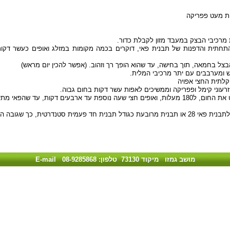
יית מעט פפריקה
מרכיבי הבצק במעבד מזון לקבלת כדור.
צל בחמאה, תוך בחישה, עד שהוא הופך רך וזהוב. (אפשר להכין יום מראש)
 ומערבבים עם יתר מרכיבי המלית.
לתית החצי אפויה
רעוני קימל ופפריקה וממשיכים לאפות עשר דקות בחום גבוה.
 שעה נוספת עד ארבעים דקות, עד שהפאי מתייצב.
 תבנית חד פעמית סטנדרטית, כך שגובה המלית לא יעלה על 3.5 ס"מ.
מושב גמזו מיקוד 73130 טלפון: 08-9285868
E-mail