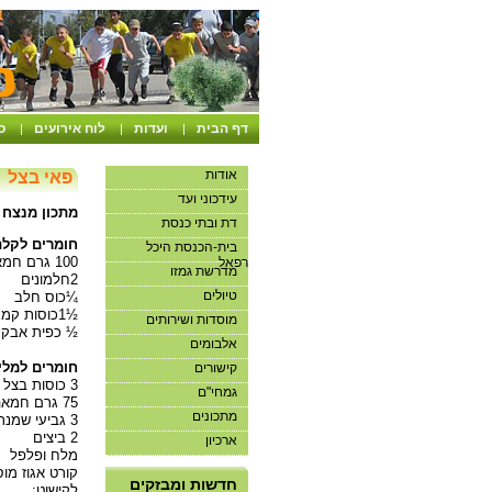
דף הבית
ועדות
לוח אירועים
ס
|
|
|
אודות
פאי בצל
עידכוני ועד
מתכון מנצח ל
דת ובתי כנסת
חומרים לקלת
בית-הכנסת היכל
100 גרם חמאה
רפאל
מדרשת גמזו
2חלמונים
טיולים
¼כוס חלב
½1כוסות קמח
מוסדות ושירותים
½ כפית אבקת
אלבומים
חומרים למלי
קישורים
3 כוסות בצל פרוס דק מאוד
גמחי"ם
75 גרם חמאה
מתכונים
3 גביעי שמנת חמוצה
2 ביצים
ארכיון
מלח ופלפל
אנו מבקשים שלא להיכנס
קורט אגוז מו
למועדון ללא תיאום
חדשות ומבזקים
לקישוט: