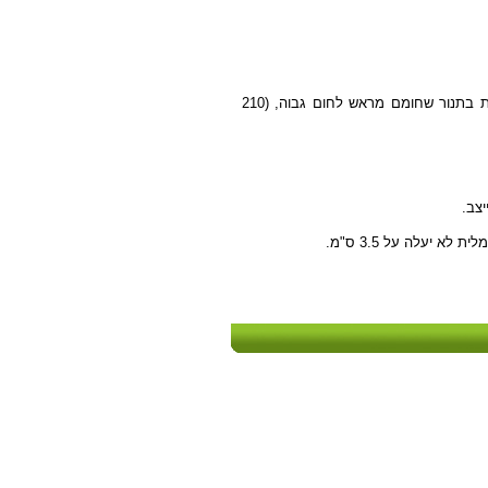
שוטחים על התחתית והדפנות של תבנית פאי, דוקרים בכמה מקומות במזלג ואופים כעשר דקות בתנור שחומם מראש לחום גבוה, (210