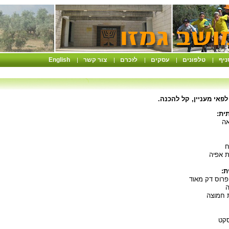
ניף
טלפונים
עסקים
לזכרם
צור קשר
English
|
|
|
|
|
פאי מעניין, קל להכנה.
ית:
 אפיה
ת:
סקט